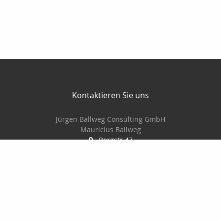
Kontaktieren Sie uns
Jürgen Ballweg Consulting GmbH
Mauricius Ballweg
Bergstr.47
97900 Külsheim
015561060754
09345/8241
ballwegm_consulting@online.de
http://www.ballweg-consulting.de
Nachricht schreiben