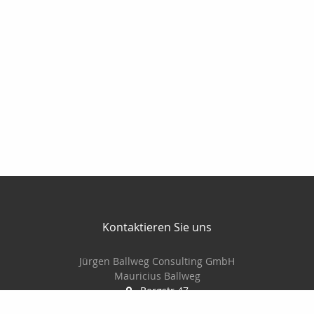
Kontaktieren Sie uns
Jürgen Ballweg Consulting GmbH
Mauricius Ballweg
Bergstr.47
97900 Külsheim