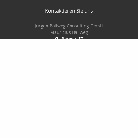
Kontaktieren Sie uns
Jürgen Ballweg Consulting GmbH
Mauricius Ballweg
Bergstr.47
97900 Külsheim
015561060754
09345/8241
ballwegm_consulting@online.de
http://www.ballweg-consulting.de
Nachricht schreiben
Startseite
Kontakt