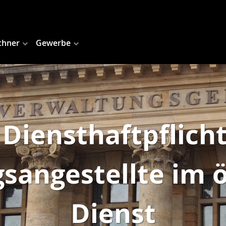
chner
Gewerbe
 Diensthaftpflicht
sangestellte im ö
Dienst