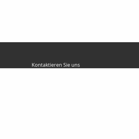
Kontaktieren Sie uns
Jürgen Ballweg Consulting GmbH
Mauricius Ballweg
Bergstr.47
97900 Külsheim
015561060754
09345/8241
ballwegm_consulting@online.de
http://www.ballweg-consulting.de
Nachricht schreiben