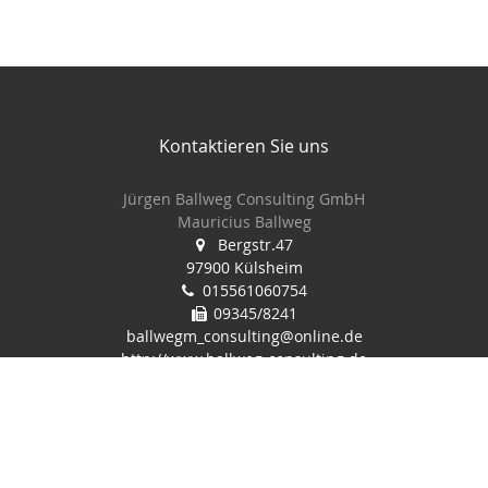
Kontaktieren Sie uns
Jürgen Ballweg Consulting GmbH
Mauricius Ballweg
Bergstr.47
97900 Külsheim
015561060754
09345/8241
ballwegm_consulting@online.de
http://www.ballweg-consulting.de
Nachricht schreiben