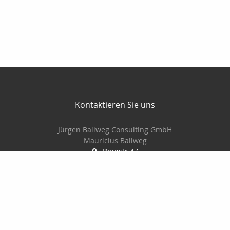
Kontaktieren Sie uns
Jürgen Ballweg Consulting GmbH
Mauricius Ballweg
Bergstr.47
97900 Külsheim
015561060754
09345/8241
ballwegm_consulting@online.de
http://www.ballweg-consulting.de