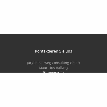
Kontaktieren Sie uns
Jürgen Ballweg Consulting GmbH
Mauricius Ballweg
Bergstr.47
97900 Külsheim
015561060754
09345/8241
ballwegm_consulting@online.de
http://www.ballweg-consulting.de