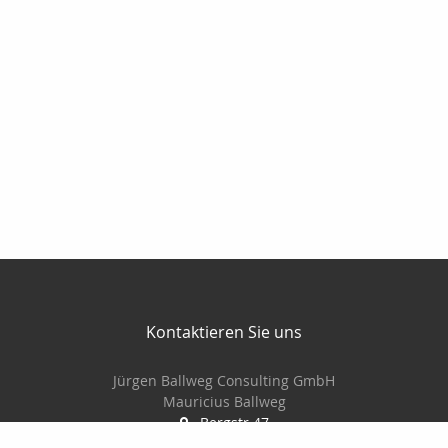
Kontaktieren Sie uns
Jürgen Ballweg Consulting GmbH
Mauricius Ballweg
Bergstr.47
97900 Külsheim