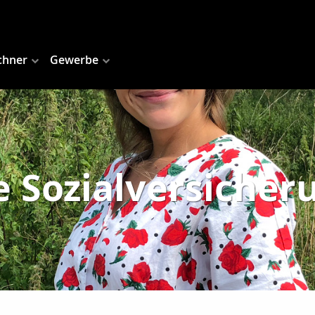
chner
Gewerbe
e Sozialversicher