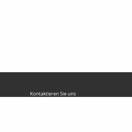
Kontaktieren Sie uns
Jürgen Ballweg Consulting GmbH
Mauricius Ballweg
Bergstr.47
97900 Külsheim
015561060754