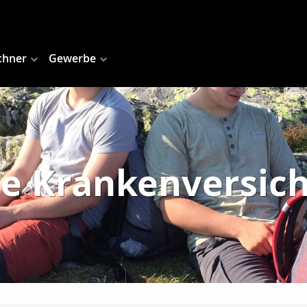
chner
Gewerbe
te Krankenversic