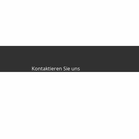
Kontaktieren Sie uns
Jürgen Ballweg Consulting GmbH
Mauricius Ballweg
Bergstr.47
97900 Külsheim
015561060754
09345/8241
ballwegm_consulting@online.de
http://www.ballweg-consulting.de