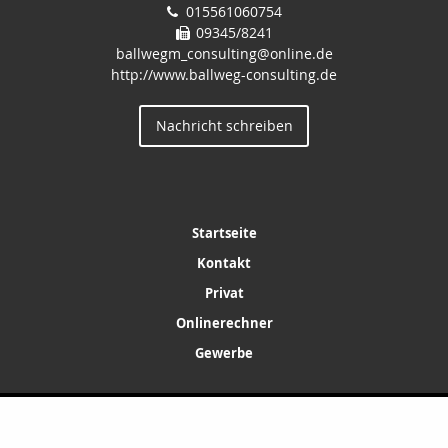
015561060754
09345/8241
ballwegm_consulting@online.de
http://www.ballweg-consulting.de
Nachricht schreiben
Startseite
Kontakt
Privat
Onlinerechner
Gewerbe
IMPRESSUM
ERSTINFORMATION
LEXIKON
SUCHE
Copyright © 2026 powered by
Inveda.net