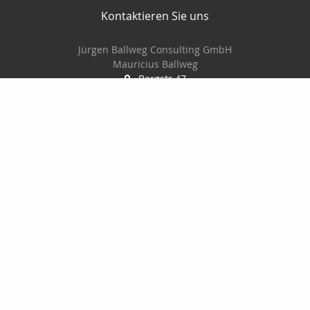
Kontaktieren Sie uns
Jürgen Ballweg Consulting GmbH
Mauricius Ballweg
Bergstr.47
97900 Külsheim
015561060754
09345/8241
ballwegm_consulting@online.de
http://www.ballweg-consulting.de
Nachricht schreiben
Startseite
Kontakt
Privat