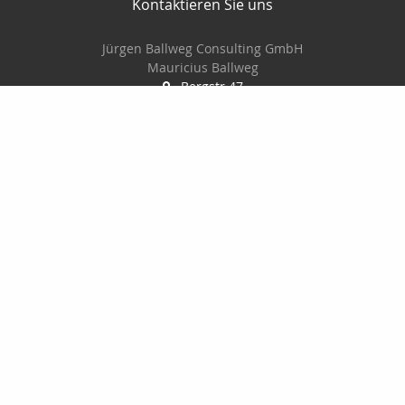
Kontaktieren Sie uns
Jürgen Ballweg Consulting GmbH
Mauricius Ballweg
Bergstr.47
97900 Külsheim
015561060754
09345/8241
ballwegm_consulting@online.de
http://www.ballweg-consulting.de
Nachricht schreiben
Startseite
Kontakt
Privat