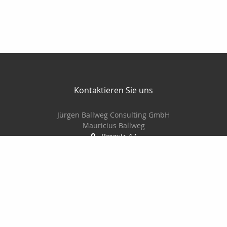
Kontaktieren Sie uns
Jürgen Ballweg Consulting GmbH
Mauricius Ballweg
Bergstr.47
97900 Külsheim
015561060754
09345/8241
ballwegm_consulting@online.de
http://www.ballweg-consulting.de
Nachricht schreiben