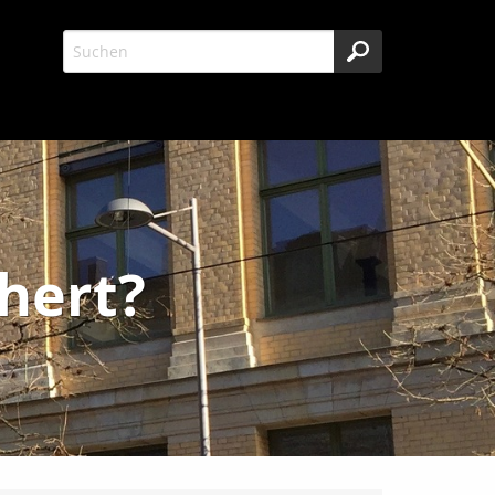
chert?