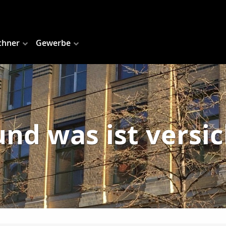
chner
Gewerbe
nd was ist versi