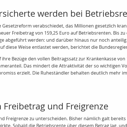
sicherte werden bei Betriebsre
Gesetzreform verabschiedet, das Millionen gesetzlich krank
neuer Freibetrag von 159,25 Euro auf Betriebsrenten. Bis 
üge abgeführt werden: und darüber hinaus nur noch anteilig
f diese Weise entlastet werden, berichtet die Bundesregie
f ihre Bezüge den vollen Beitragssatz zur Krankenkasse von 
eranteil. Das mindert die Attraktivität der so wichtigen Vo
romiss erzielt. Die Ruheständler behalten deutlich mehr 
 Freibetrag und Freigrenze
und Freigrenze zu unterscheiden. Bisher nämlich galt bereit
irkte. Sobald die Betriebsrente über diesem Betrag lag, un