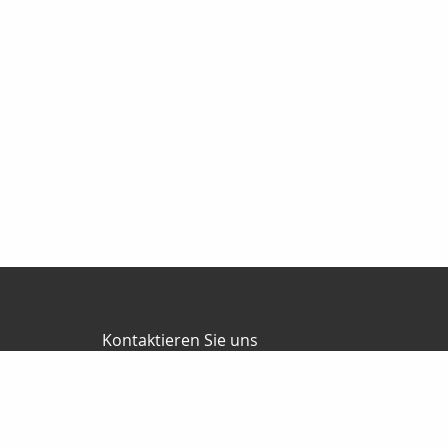
Kontaktieren Sie uns
Jürgen Ballweg Consulting GmbH
Mauricius Ballweg
Bergstr.47
97900 Külsheim