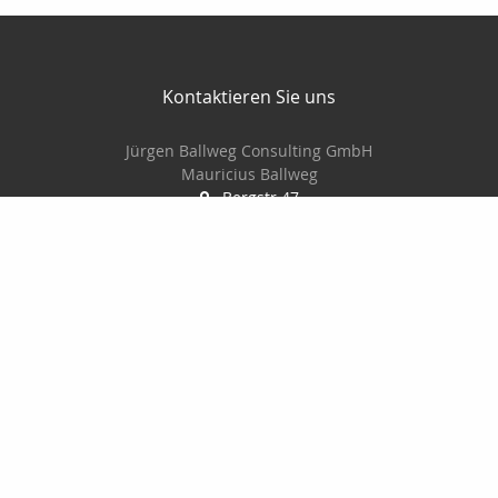
Kontaktieren Sie uns
Jürgen Ballweg Consulting GmbH
Mauricius Ballweg
Bergstr.47
97900 Külsheim
015561060754
09345/8241
ballwegm_consulting@online.de
http://www.ballweg-consulting.de
Nachricht schreiben
Startseite