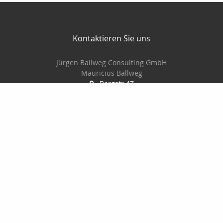
Kontaktieren Sie uns
Jürgen Ballweg Consulting GmbH
Mauricius Ballweg
Bergstr.47
97900 Külsheim
015561060754
09345/8241
ballwegm_consulting@online.de
http://www.ballweg-consulting.de
Nachricht schreiben
Startseite