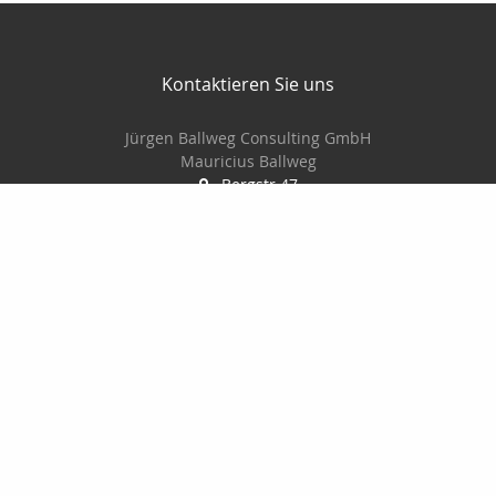
Kontaktieren Sie uns
Jürgen Ballweg Consulting GmbH
Mauricius Ballweg
Bergstr.47
97900 Külsheim
015561060754
09345/8241
ballwegm_consulting@online.de
http://www.ballweg-consulting.de
Nachricht schreiben
Startseite