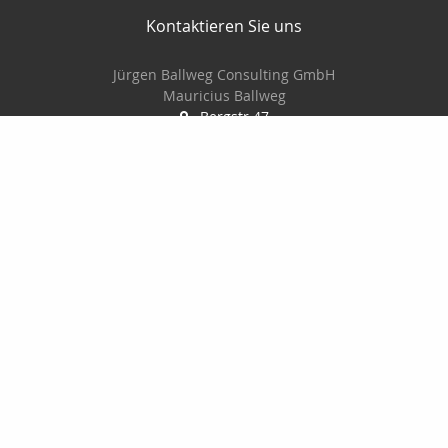
Kontaktieren Sie uns
Jürgen Ballweg Consulting GmbH
Mauricius Ballweg
Bergstr.47
97900 Külsheim
015561060754
09345/8241
ballwegm_consulting@online.de
http://www.ballweg-consulting.de
Nachricht schreiben
Startseite
Kontakt
Privat