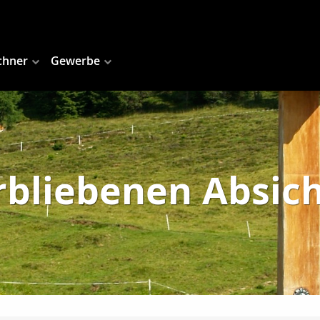
chner
Gewerbe
rbliebenen Absic