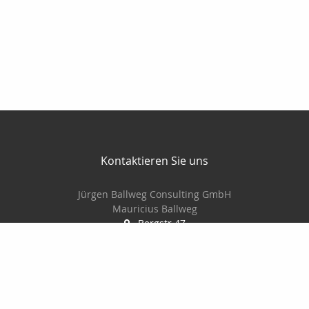
Kontaktieren Sie uns
Jürgen Ballweg Consulting GmbH
Mauricius Ballweg
Bergstr.47
97900 Külsheim
015561060754
09345/8241
ballwegm_consulting@online.de
http://www.ballweg-consulting.de