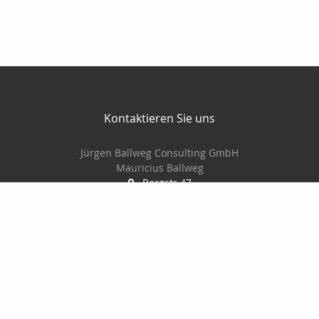
Kontaktieren Sie uns
Jürgen Ballweg Consulting GmbH
Mauricius Ballweg
Bergstr.47
97900 Külsheim
015561060754
09345/8241
ballwegm_consulting@online.de
http://www.ballweg-consulting.de
Nachricht schreiben