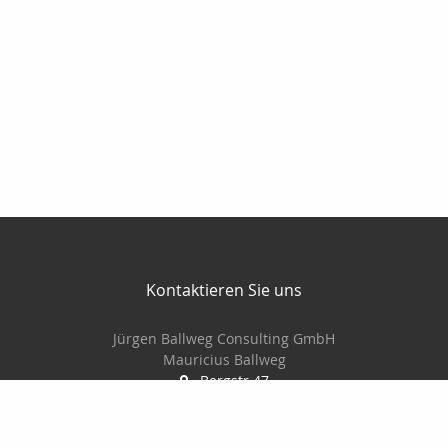
Kontaktieren Sie uns
Jürgen Ballweg Consulting GmbH
Mauricius Ballweg
Bergstr.47
97900 Külsheim
015561060754
09345/8241