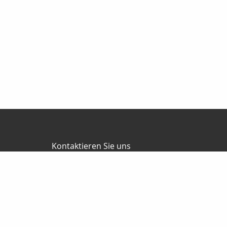
Kontaktieren Sie uns
Jürgen Ballweg Consulting GmbH
Mauricius Ballweg
Bergstr.47
97900 Külsheim
015561060754
09345/8241
ballwegm_consulting@online.de