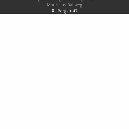
Mauricius Ballweg
Bergstr.47
97900 Külsheim
015561060754
09345/8241
ballwegm_consulting@online.de
http://www.ballweg-consulting.de
Nachricht schreiben
Startseite
Kontakt
Privat
Onlinerechner
Gewerbe