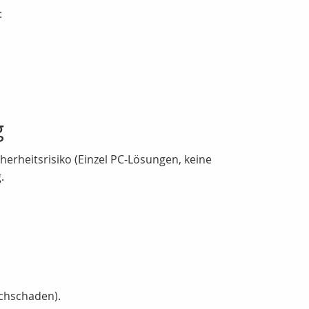
:
g
erheitsrisiko (Einzel PC-Lösungen, keine
.
achschaden).