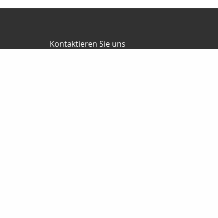
Kontaktieren Sie uns
Jürgen Ballweg Consulting GmbH
Mauricius Ballweg
Bergstr.47
97900 Külsheim
015561060754
09345/8241
ballwegm_consulting@online.de
http://www.ballweg-consulting.de
Nachricht schreiben