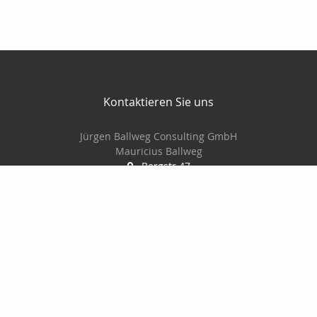
Kontaktieren Sie uns
Jürgen Ballweg Consulting GmbH
Mauricius Ballweg
Bergstr.47
97900 Külsheim
015561060754
09345/8241
ballwegm_consulting@online.de
http://www.ballweg-consulting.de
Nachricht schreiben