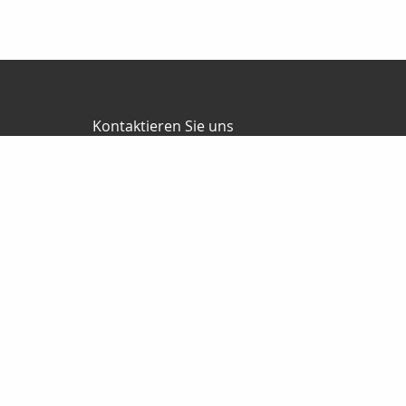
Kontaktieren Sie uns
Jürgen Ballweg Consulting GmbH
Mauricius Ballweg
Bergstr.47
97900 Külsheim
015561060754
09345/8241
ballwegm_consulting@online.de
http://www.ballweg-consulting.de
Nachricht schreiben