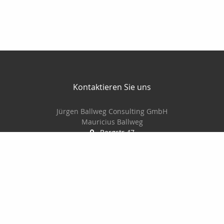
Kontaktieren Sie uns
Jürgen Ballweg Consulting GmbH
Mauricius Ballweg
Bergstr.47
97900 Külsheim
015561060754
09345/8241
ballwegm_consulting@online.de
http://www.ballweg-consulting.de
Nachricht schreiben