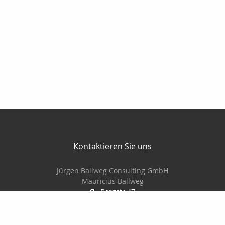
Kontaktieren Sie uns
Jürgen Ballweg Consulting GmbH
Mauricius Ballweg
Bergstr.47
97900 Külsheim
015561060754
09345/8241