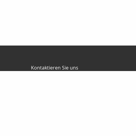
Kontaktieren Sie uns
Jürgen Ballweg Consulting GmbH
Mauricius Ballweg
Bergstr.47
97900 Külsheim
015561060754
09345/8241
ballwegm_consulting@online.de
http://www.ballweg-consulting.de