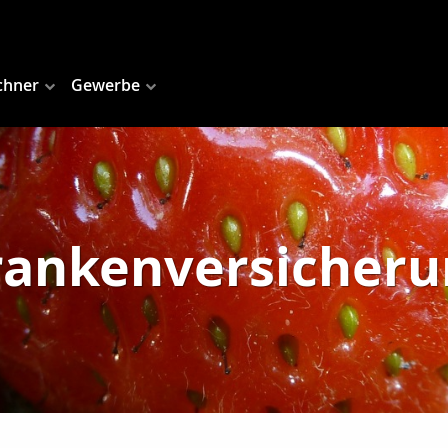
chner
Gewerbe
rankenversicheru