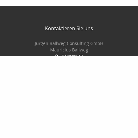
Kontaktieren Sie uns
Jürgen Ballweg Consulting GmbH
Mauricius Ballweg
Bergstr.47
97900 Külsheim
015561060754
09345/8241
ballwegm_consulting@online.de
http://www.ballweg-consulting.de
Nachricht schreiben
Startseite