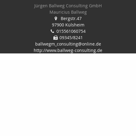
Jürgen Ballweg Consulting GmbH
Mauricius Ballweg
Bergstr.47
97900 Külsheim
015561060754
09345/8241
ballwegm_consulting@online.de
http://www.ballweg-consulting.de
Nachricht schreiben
Startseite
Kontakt
Privat
Onlinerechner
Gewerbe