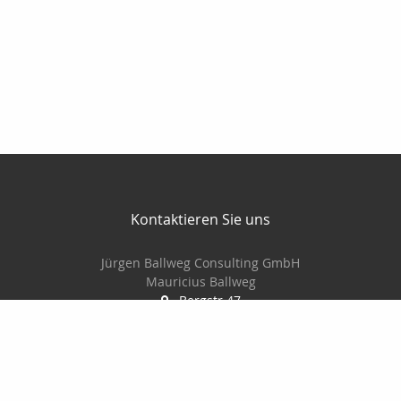
Kontaktieren Sie uns
Jürgen Ballweg Consulting GmbH
Mauricius Ballweg
Bergstr.47
97900 Külsheim
015561060754
09345/8241
ballwegm_consulting@online.de
http://www.ballweg-consulting.de