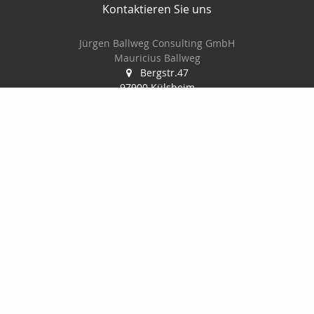
Kontaktieren Sie uns
Jürgen Ballweg Consulting GmbH
Mauricius Ballweg
Bergstr.47
97900 Külsheim
015561060754
09345/8241
ballwegm_consulting@online.de
http://www.ballweg-consulting.de
Nachricht schreiben
Startseite
Kontakt
Privat